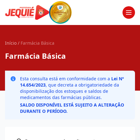
Men
Início
/
Farmácia Básica
Farmácia Básica
Esta consulta está em conformidade com a
Lei Nº
14.654/2023
, que decreta a obrigatoriedade da
disponibilização dos estoques e saldos de
medicamentos das farmácias públicas.
SALDO DISPONÍVEL ESTÁ SUJEITO A ALTERAÇÃO
DURANTE O PERÍODO.