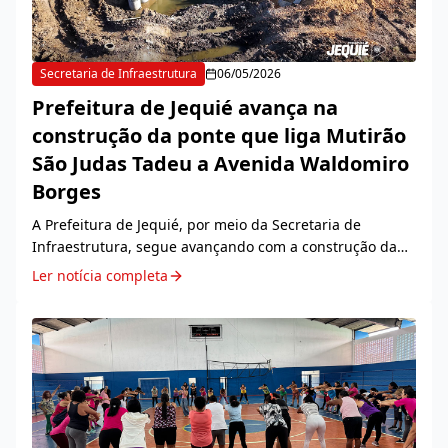
Secretaria de Infraestrutura
06/05/2026
Prefeitura de Jequié avança na
construção da ponte que liga Mutirão
São Judas Tadeu a Avenida Waldomiro
Borges
A Prefeitura de Jequié, por meio da Secretaria de
Infraestrutura, segue avançando com a construção da
ponte que está sendo executada nas proximidades do
Ler notícia completa
canal pluvial que está com obras em andamento,...