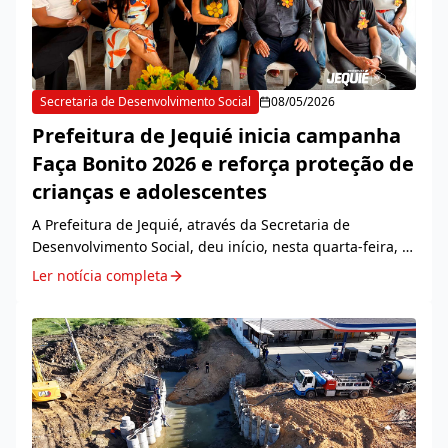
Secretaria de Desenvolvimento Social
08/05/2026
Prefeitura de Jequié inicia campanha
Faça Bonito 2026 e reforça proteção de
crianças e adolescentes
A Prefeitura de Jequié, através da Secretaria de
Desenvolvimento Social, deu início, nesta quarta-feira, 6,
na sede do Centro de Referência Especializado de
Ler notícia completa
Assistência Social (CREAS), à campanha Faça...