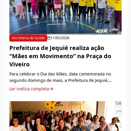
Secretaria de Saúde
11/05/2026
Prefeitura de Jequié realiza ação
“Mães em Movimento” na Praça do
Viveiro
Para celebrar o Dia das Mães, data comemorada no
segundo domingo de maio, a Prefeitura de Jequié,
através da Secretaria de Saúde, realizou na manhã deste
Ler notícia completa
sábado, 9, a ação “Mães em Movimento”, na quad...