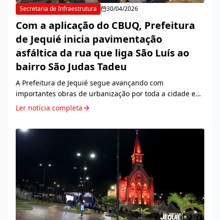
Secretaria de Infraestrutura
30/04/2026
Com a aplicação do CBUQ, Prefeitura
de Jequié inicia pavimentação
asfáltica da rua que liga São Luís ao
bairro São Judas Tadeu
A Prefeitura de Jequié segue avançando com
importantes obras de urbanização por toda a cidade e
iniciou a pavimentação asfáltica da via que liga os
Ler notícia completa
bairros São Luís e São Judas Tadeu, atendendo a uma...