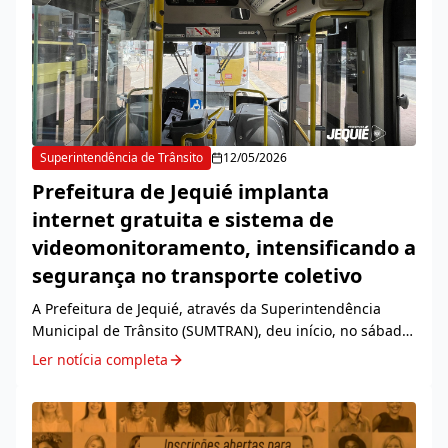
Superintendência de Trânsito
12/05/2026
Prefeitura de Jequié implanta
internet gratuita e sistema de
videomonitoramento, intensificando a
segurança no transporte coletivo
A Prefeitura de Jequié, através da Superintendência
Municipal de Trânsito (SUMTRAN), deu início, no sábado,
9, ao funcionamento do sistema de videomonitoramento
Ler notícia completa
na frota do transporte coletivo. A ação...