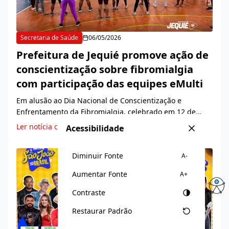
Secretaria de Saúde
06/05/2026
Prefeitura de Jequié promove ação de
conscientização sobre fibromialgia
com participação das equipes eMulti
Em alusão ao Dia Nacional de Conscientização e
Enfrentamento da Fibromialgia, celebrado em 12 de
maio, a Prefeitura de Jequié, através da Secretaria de
Ler notícia completa
Acessibilidade
Saúde, realizou na manhã desta quarta-feira, 6,...
Diminuir Fonte
A-
Aumentar Fonte
A+
Contraste
Restaurar Padrão