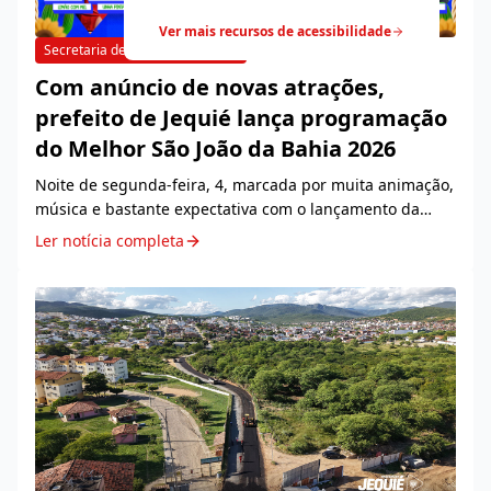
Ver mais recursos de acessibilidade
Secretaria de Cultura e Turismo
04/05/2026
Com anúncio de novas atrações,
prefeito de Jequié lança programação
do Melhor São João da Bahia 2026
Noite de segunda-feira, 4, marcada por muita animação,
música e bastante expectativa com o lançamento da
programação do Melhor São João da Bahia, o São João de
Ler notícia completa
Jequié 2026, evento realizado pela Prefe...