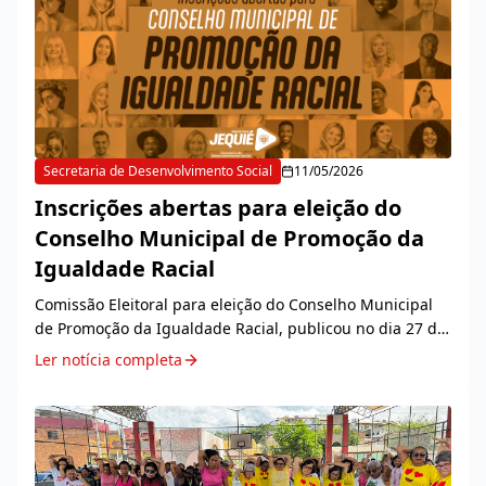
Secretaria de Desenvolvimento Social
11/05/2026
Inscrições abertas para eleição do
Conselho Municipal de Promoção da
Igualdade Racial
Comissão Eleitoral para eleição do Conselho Municipal
de Promoção da Igualdade Racial, publicou no dia 27 de
abril o Edital nº 001/2026, que estabelece a abertura das
Ler notícia completa
inscrições para escolha dos novos...