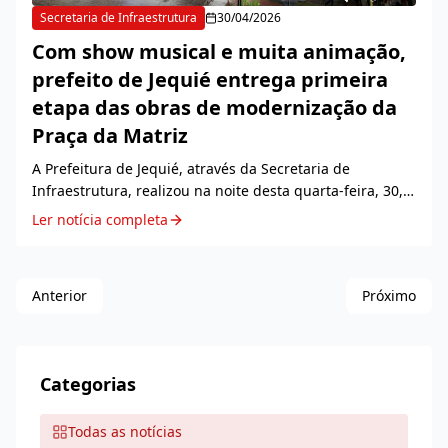
Secretaria de Infraestrutura
30/04/2026
Com show musical e muita animação,
prefeito de Jequié entrega primeira
etapa das obras de modernização da
Praça da Matriz
A Prefeitura de Jequié, através da Secretaria de
Infraestrutura, realizou na noite desta quarta-feira, 30, a
solenidade de entrega da primeira etapa das obras de
Ler notícia completa
modernização da Praça Santo Antônio, a...
Anterior
Próximo
Categorias
Todas as notícias