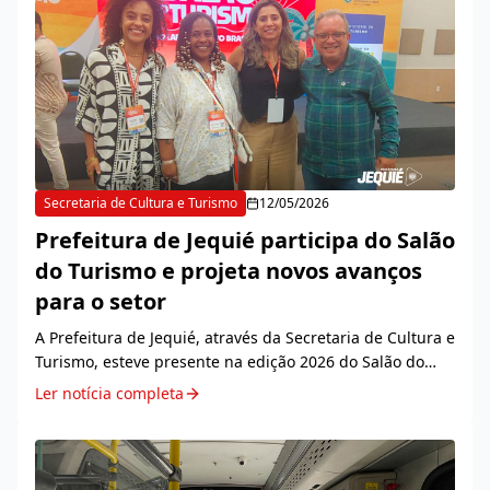
Secretaria de Cultura e Turismo
12/05/2026
Prefeitura de Jequié participa do Salão
do Turismo e projeta novos avanços
para o setor
A Prefeitura de Jequié, através da Secretaria de Cultura e
Turismo, esteve presente na edição 2026 do Salão do
Turismo, evento promovido pelo Ministério do Turismo e
Ler notícia completa
realizado, pela primeira vez no No...