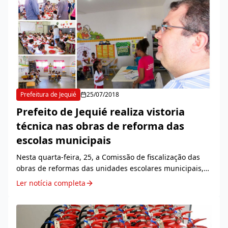
Prefeitura de Jequié
25/07/2018
Prefeito de Jequié realiza vistoria
técnica nas obras de reforma das
escolas municipais
Nesta quarta-feira, 25, a Comissão de fiscalização das
obras de reformas das unidades escolares municipais,
esteve visitando seis escolas que estão em fase final de
Ler notícia completa
conclusão das obras. Estiveram pres...