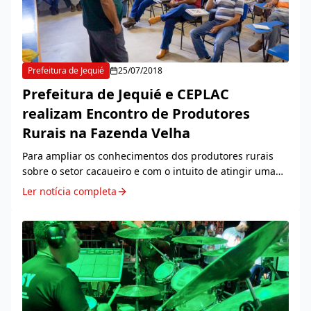
Prefeitura de Jequié
25/07/2018
Prefeitura de Jequié e CEPLAC
realizam Encontro de Produtores
Rurais na Fazenda Velha
Para ampliar os conhecimentos dos produtores rurais
sobre o setor cacaueiro e com o intuito de atingir uma
maior produção na região, através do 'Projeto 200', que
Ler notícia completa
visa a produção anual de 200 arrobas...