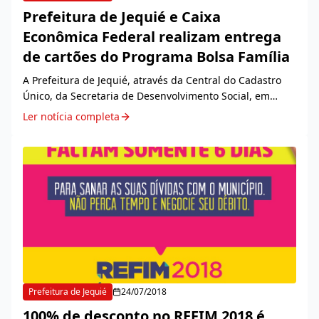
Prefeitura de Jequié e Caixa
Econômica Federal realizam entrega
de cartões do Programa Bolsa Família
A Prefeitura de Jequié, através da Central do Cadastro
Único, da Secretaria de Desenvolvimento Social, em
parceria com a Caixa Econômica Federal, realizou nesta
Ler notícia completa
terça-feira, 24, uma ação de entrega do...
Prefeitura de Jequié
24/07/2018
100% de desconto no REFIM 2018 é