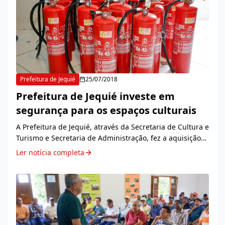
Prefeitura de Jequié
25/07/2018
Prefeitura de Jequié investe em
segurança para os espaços culturais
A Prefeitura de Jequié, através da Secretaria de Cultura e
Turismo e Secretaria de Administração, fez a aquisição
de novos extintores de proteção ativa contra incêndio,
Ler notícia completa
para todos os espaços culturais...