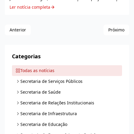
Poesia’, que já está em sua terceira temporada.
Ler notícia completa
Realizado pela Prefeitura de Jequié, at...
Anterior
Próximo
Categorias
Todas as notícias
Secretaria de Serviços Públicos
Secretaria de Saúde
Secretaria de Relações Institucionais
Secretaria de Infraestrutura
Secretaria de Educação