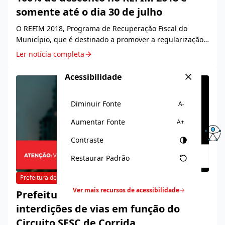
somente até o dia 30 de julho
O REFIM 2018, Programa de Recuperação Fiscal do
Município, que é destinado a promover a regularização
de débitos tributários e não tributários dos
Ler notícia completa
contribuintes, vai até a próxima segunda-feira, dia 3...
Acessibilidade
Diminuir Fonte
A-
Aumentar Fonte
A+
Contraste
Restaurar Padrão
Prefeitura de Jequié
24/07/2018
Ver mais recursos de acessibilidade
Prefeitura de Jequié informa
interdições de vias em função do
Circuito SESC de Corrida