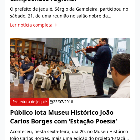
O prefeito de Jequié, Sérgio da Gameleira, participou no
sábado, 21, de uma reunião no salão nobre da
Prefeitura, para definir o apoio da Secretaria de Esporte
Ler notícia completa
e Lazer, em parceria com a Cooperativa...
Prefeitura de Jequié
23/07/2018
Público lota Museu Histórico João
Carlos Borges com ‘Estação Poesia’
Aconteceu, nesta sexta-feira, dia 20, no Museu Histórico
João Carlos Borges, mais uma edição do projeto ‘Estação