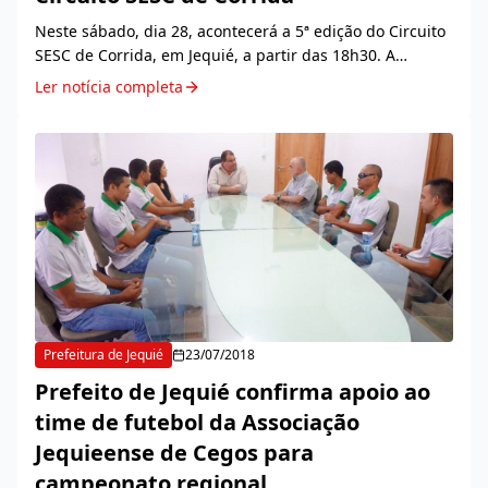
Neste sábado, dia 28, acontecerá a 5ª edição do Circuito
SESC de Corrida, em Jequié, a partir das 18h30. A
concentração dos atletas será às 17h30, em frente ao
Ler notícia completa
Colégio Modelo, na Avenida César Borges...
Prefeitura de Jequié
23/07/2018
Prefeito de Jequié confirma apoio ao
time de futebol da Associação
Jequieense de Cegos para
campeonato regional