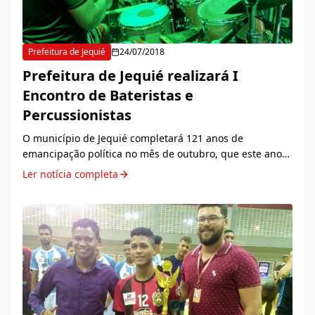
Prefeitura de Jequié
24/07/2018
Prefeitura de Jequié realizará I
Encontro de Bateristas e
Percussionistas
O município de Jequié completará 121 anos de
emancipação política no mês de outubro, que este ano
estará celebrando o centenário do poeta e professor Luiz
Ler notícia completa
Cotrim. Em função disso, diversas outras açõe...