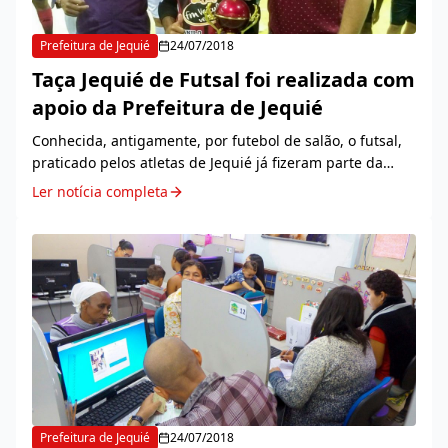
Prefeitura de Jequié
24/07/2018
Taça Jequié de Futsal foi realizada com
apoio da Prefeitura de Jequié
Conhecida, antigamente, por futebol de salão, o futsal,
praticado pelos atletas de Jequié já fizeram parte da
história da modalidade esportiva no estado, com a
Ler notícia completa
formação de grandes equipes e disputas e...
Prefeitura de Jequié
24/07/2018