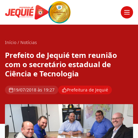
Men
Início
/
Notícias
Prefeito de Jequié tem reunião
com o secretário estadual de
Ciência e Tecnologia
19/07/2018 às 19:27
Prefeitura de Jequié