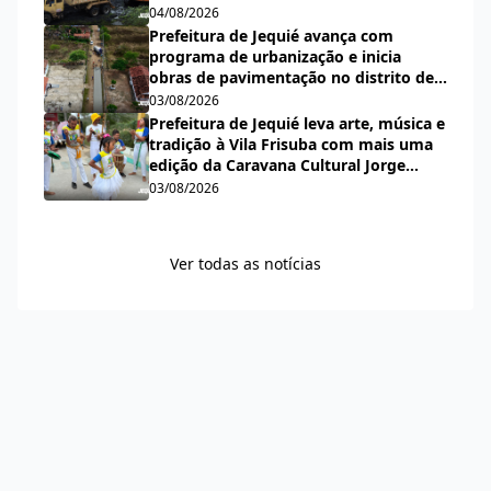
pluvial do bairro Espírito Santo
04/08/2026
Prefeitura de Jequié avança com
programa de urbanização e inicia
obras de pavimentação no distrito de
Nova Esperança
03/08/2026
Prefeitura de Jequié leva arte, música e
tradição à Vila Frisuba com mais uma
edição da Caravana Cultural Jorge
Salomão
03/08/2026
Ver todas as notícias