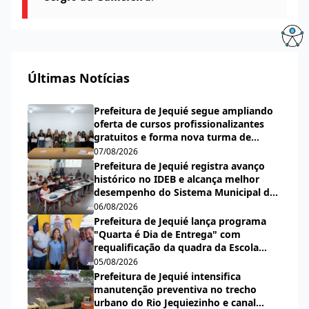
Últimas Notícias
Prefeitura de Jequié segue ampliando
oferta de cursos profissionalizantes
gratuitos e forma nova turma de
cabeleireiras, manicures e pedicures
07/08/2026
Prefeitura de Jequié registra avanço
histórico no IDEB e alcança melhor
desempenho do Sistema Municipal de
Ensino desde a criação do índice
06/08/2026
Prefeitura de Jequié lança programa
"Quarta é Dia de Entrega" com
requalificação da quadra da Escola
Municipal Carlos Aguiar
05/08/2026
Prefeitura de Jequié intensifica
manutenção preventiva no trecho
urbano do Rio Jequiezinho e canal