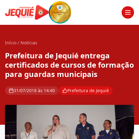
Men
Início
/
Notícias
Prefeitura de Jequié entrega
certificados de cursos de formação
para guardas municipais
31/07/2018 às 14:40
Prefeitura de Jequié