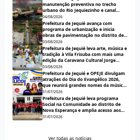
manutenção preventiva no trecho
urbano do Rio Jequiezinho e canal
pluvial do bairro Espírito Santo
04/08/2026
Prefeitura de Jequié avança com
programa de urbanização e inicia
obras de pavimentação no distrito de
Nova Esperança
03/08/2026
Prefeitura de Jequié leva arte, música e
tradição à Vila Frisuba com mais uma
edição da Caravana Cultural Jorge
Salomão
03/08/2026
Prefeitura de Jequié e OPEJE divulgam
atrações do Dia do Evangélico 2026,
que reunirá grandes nomes da música
gospel na Praça da Bíblia
31/07/2026
Prefeitura de Jequié leva programa
Social na Comunidade ao distrito de
Nova Esperança e amplia acesso aos
serviços públicos
31/07/2026
Ver todas as notícias