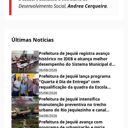
Desenvolvimento Social,
Andrea Cerqueira
.
Últimas Notícias
Prefeitura de Jequié registra avanço
histórico no IDEB e alcança melhor
desempenho do Sistema Municipal de
Ensino desde a criação do índice
06/08/2026
Prefeitura de Jequié lança programa
"Quarta é Dia de Entrega" com
requalificação da quadra da Escola
Municipal Carlos Aguiar
05/08/2026
Prefeitura de Jequié intensifica
manutenção preventiva no trecho
urbano do Rio Jequiezinho e canal
pluvial do bairro Espírito Santo
04/08/2026
Prefeitura de Jequié avança com
programa de urbanização e inicia