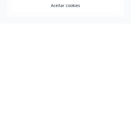
Aceitar cookies
Praça Duque de Caxias - Jequiezinho - Jequié-BA
0800 808 0118
governo@jequie.ba.gov.br
De Segunda à Sexta, das 08h às 14h.