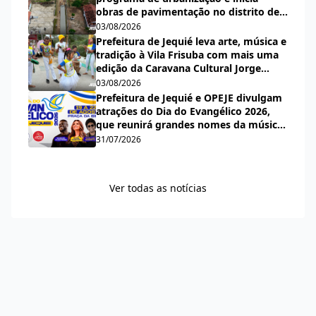
obras de pavimentação no distrito de
Nova Esperança
03/08/2026
Prefeitura de Jequié leva arte, música e
tradição à Vila Frisuba com mais uma
edição da Caravana Cultural Jorge
Salomão
03/08/2026
Prefeitura de Jequié e OPEJE divulgam
atrações do Dia do Evangélico 2026,
que reunirá grandes nomes da música
gospel na Praça da Bíblia
31/07/2026
Ver todas as notícias