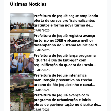
Últimas Notícias
Prefeitura de Jequié segue ampliando
oferta de cursos profissionalizantes
gratuitos e forma nova turma de
cabeleireiras, manicures e pedicures
07/08/2026
Prefeitura de Jequié registra avanço
histórico no IDEB e alcança melhor
desempenho do Sistema Municipal de
Ensino desde a criação do índice
06/08/2026
Prefeitura de Jequié lança programa
"Quarta é Dia de Entrega" com
requalificação da quadra da Escola
Municipal Carlos Aguiar
05/08/2026
Prefeitura de Jequié intensifica
manutenção preventiva no trecho
urbano do Rio Jequiezinho e canal
pluvial do bairro Espírito Santo
04/08/2026
Prefeitura de Jequié avança com
programa de urbanização e inicia
obras de pavimentação no distrito de
Nova Esperança
03/08/2026