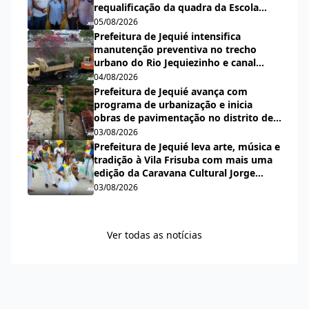
requalificação da quadra da Escola
Municipal Carlos Aguiar
05/08/2026
Prefeitura de Jequié intensifica
manutenção preventiva no trecho
urbano do Rio Jequiezinho e canal
pluvial do bairro Espírito Santo
04/08/2026
Prefeitura de Jequié avança com
programa de urbanização e inicia
obras de pavimentação no distrito de
Nova Esperança
03/08/2026
Prefeitura de Jequié leva arte, música e
tradição à Vila Frisuba com mais uma
edição da Caravana Cultural Jorge
Salomão
03/08/2026
Ver todas as notícias