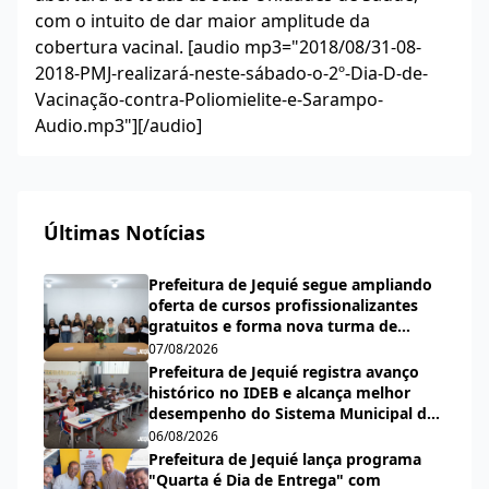
com o intuito de dar maior amplitude da
cobertura vacinal. [audio mp3="2018/08/31-08-
2018-PMJ-realizará-neste-sábado-o-2º-Dia-D-de-
Vacinação-contra-Poliomielite-e-Sarampo-
Audio.mp3"][/audio]
Últimas Notícias
Prefeitura de Jequié segue ampliando
oferta de cursos profissionalizantes
gratuitos e forma nova turma de
cabeleireiras, manicures e pedicures
07/08/2026
Prefeitura de Jequié registra avanço
histórico no IDEB e alcança melhor
desempenho do Sistema Municipal de
Ensino desde a criação do índice
06/08/2026
Prefeitura de Jequié lança programa
"Quarta é Dia de Entrega" com