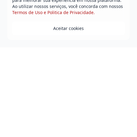
para melhorar sua experiência em nossa plataforma.
Ao utilizar nossos serviços, você concorda com nossos
Termos de Uso e Politica de Privacidade.
Aceitar cookies
Praça Duque de Caxias - Jequiezinho - Jequié-BA
0800 808 0118
governo@jequie.ba.gov.br