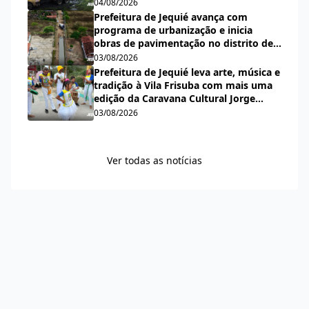
pluvial do bairro Espírito Santo
04/08/2026
Prefeitura de Jequié avança com
programa de urbanização e inicia
obras de pavimentação no distrito de
Nova Esperança
03/08/2026
Prefeitura de Jequié leva arte, música e
tradição à Vila Frisuba com mais uma
edição da Caravana Cultural Jorge
Salomão
03/08/2026
Ver todas as notícias