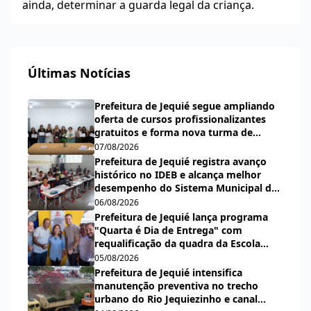
ainda, determinar a guarda legal da criança.
Últimas Notícias
Prefeitura de Jequié segue ampliando
oferta de cursos profissionalizantes
gratuitos e forma nova turma de
cabeleireiras, manicures e pedicures
07/08/2026
Prefeitura de Jequié registra avanço
histórico no IDEB e alcança melhor
desempenho do Sistema Municipal de
Ensino desde a criação do índice
06/08/2026
Prefeitura de Jequié lança programa
"Quarta é Dia de Entrega" com
requalificação da quadra da Escola
Municipal Carlos Aguiar
05/08/2026
Prefeitura de Jequié intensifica
manutenção preventiva no trecho
urbano do Rio Jequiezinho e canal