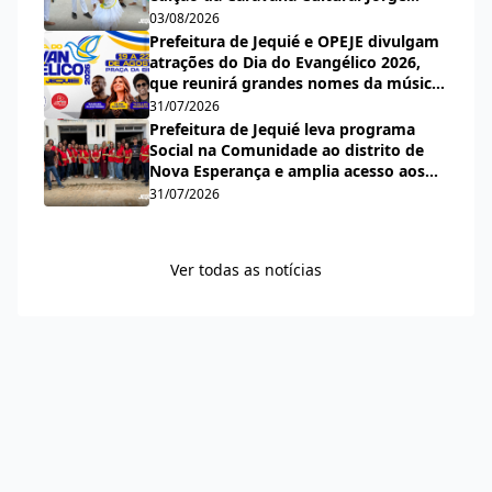
Salomão
03/08/2026
Prefeitura de Jequié e OPEJE divulgam
atrações do Dia do Evangélico 2026,
que reunirá grandes nomes da música
gospel na Praça da Bíblia
31/07/2026
Prefeitura de Jequié leva programa
Social na Comunidade ao distrito de
Nova Esperança e amplia acesso aos
serviços públicos
31/07/2026
Ver todas as notícias