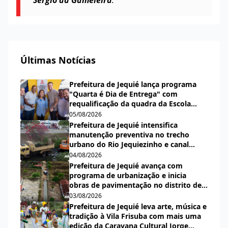
Sérgio da Gameleira
.
Últimas Notícias
Prefeitura de Jequié lança programa
"Quarta é Dia de Entrega" com
requalificação da quadra da Escola
Municipal Carlos Aguiar
05/08/2026
Prefeitura de Jequié intensifica
manutenção preventiva no trecho
urbano do Rio Jequiezinho e canal
pluvial do bairro Espírito Santo
04/08/2026
Prefeitura de Jequié avança com
programa de urbanização e inicia
obras de pavimentação no distrito de
Nova Esperança
03/08/2026
Prefeitura de Jequié leva arte, música e
tradição à Vila Frisuba com mais uma
edição da Caravana Cultural Jorge