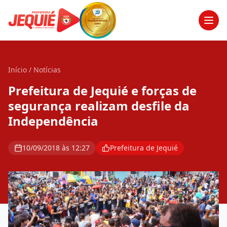
Men
Início
/
Notícias
Prefeitura de Jequié e forças de
segurança realizam desfile da
Independência
10/09/2018 às 12:27
Prefeitura de Jequié