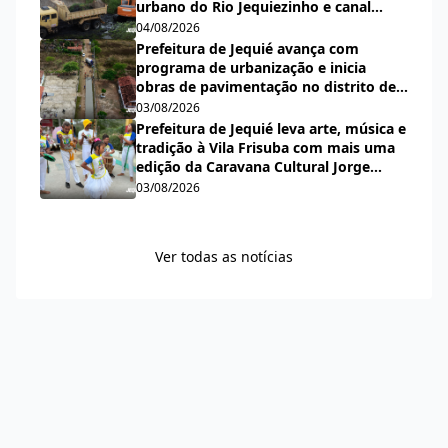
urbano do Rio Jequiezinho e canal
pluvial do bairro Espírito Santo
04/08/2026
Prefeitura de Jequié avança com
programa de urbanização e inicia
obras de pavimentação no distrito de
Nova Esperança
03/08/2026
Prefeitura de Jequié leva arte, música e
tradição à Vila Frisuba com mais uma
edição da Caravana Cultural Jorge
Salomão
03/08/2026
Ver todas as notícias