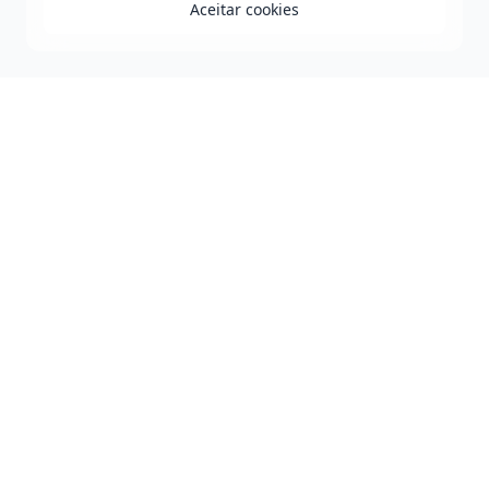
Aceitar cookies
Praça Duque de Caxias - Jequiezinho - Jequié-BA
0800 808 0118
governo@jequie.ba.gov.br
De Segunda à Sexta, das 08h às 14h.