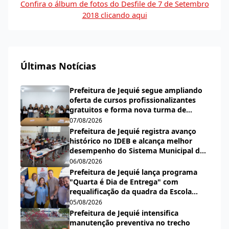
Confira o álbum de fotos do Desfile de 7 de Setembro
2018 clicando aqui
Últimas Notícias
Prefeitura de Jequié segue ampliando
oferta de cursos profissionalizantes
gratuitos e forma nova turma de
cabeleireiras, manicures e pedicures
07/08/2026
Prefeitura de Jequié registra avanço
histórico no IDEB e alcança melhor
desempenho do Sistema Municipal de
Ensino desde a criação do índice
06/08/2026
Prefeitura de Jequié lança programa
"Quarta é Dia de Entrega" com
requalificação da quadra da Escola
Municipal Carlos Aguiar
05/08/2026
Prefeitura de Jequié intensifica
manutenção preventiva no trecho