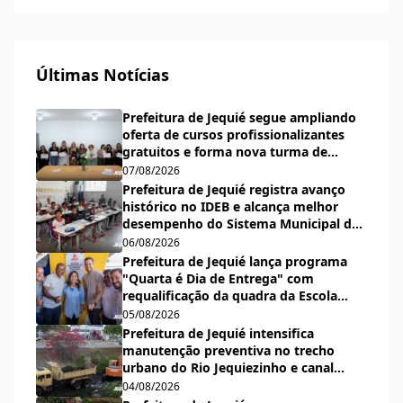
Últimas Notícias
Prefeitura de Jequié segue ampliando
oferta de cursos profissionalizantes
gratuitos e forma nova turma de
cabeleireiras, manicures e pedicures
07/08/2026
Prefeitura de Jequié registra avanço
histórico no IDEB e alcança melhor
desempenho do Sistema Municipal de
Ensino desde a criação do índice
06/08/2026
Prefeitura de Jequié lança programa
"Quarta é Dia de Entrega" com
requalificação da quadra da Escola
Municipal Carlos Aguiar
05/08/2026
Prefeitura de Jequié intensifica
manutenção preventiva no trecho
urbano do Rio Jequiezinho e canal
pluvial do bairro Espírito Santo
04/08/2026