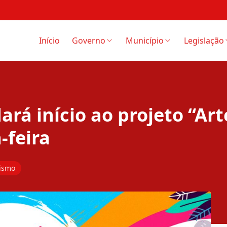
Início
Governo
Município
Legislação
ará início ao projeto “Art
-feira
rismo