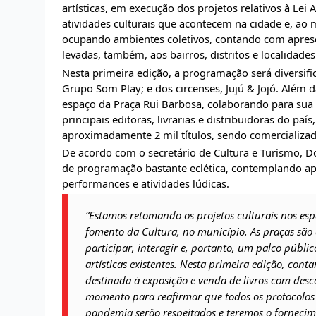
artísticas, em execução dos projetos relativos à Lei
atividades culturais que acontecem na cidade e, ao
ocupando ambientes coletivos, contando com apresen
levadas, também, aos bairros, distritos e localidades
Nesta primeira edição, a programação será diversif
Grupo Som Play; e dos circenses, Jujú & Jojó. Além 
espaço da Praça Rui Barbosa, colaborando para sua 
principais editoras, livrarias e distribuidoras do p
aproximadamente 2 mil títulos, sendo comercializa
De acordo com o secretário de Cultura e Turismo, Do
de programação bastante eclética, contemplando apre
performances e atividades lúdicas.
“Estamos retomando os projetos culturais nos esp
fomento da Cultura, no município. As praças são
participar, interagir e, portanto, um palco públi
artísticas existentes. Nesta primeira edição, con
destinada à exposição e venda de livros com desc
momento para reafirmar que todos os protocolos 
pandemia serão respeitados e teremos o fornecime