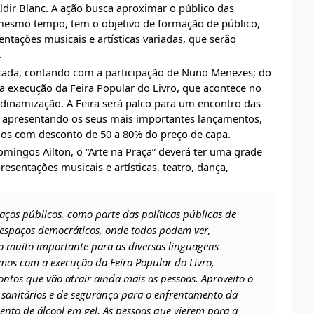
 Aldir Blanc. A ação busca aproximar o público das
 mesmo tempo, tem o objetivo de formação de público,
tações musicais e artísticas variadas, que serão
.
icada, contando com a participação de Nuno Menezes; do
da execução da Feira Popular do Livro, que acontece no
dinamização. A Feira será palco para um encontro das
aís, apresentando os seus mais importantes lançamentos,
dos com desconto de 50 a 80% do preço de capa.
mingos Ailton, o “Arte na Praça” deverá ter uma grade
sentações musicais e artísticas, teatro, dança,
aços públicos, como parte das políticas públicas de
 espaços democráticos, onde todos podem ver,
co muito importante para as diversas linguagens
tamos com a execução da Feira Popular do Livro,
ontos que vão atrair ainda mais as pessoas. Aproveito o
sanitários e de segurança para o enfrentamento da
nto de álcool em gel. As pessoas que vierem para a