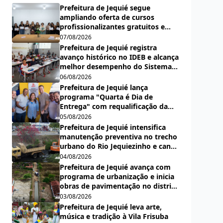
Prefeitura de Jequié segue
ampliando oferta de cursos
profissionalizantes gratuitos e
forma nova turma de
07/08/2026
cabeleireiras, manicures e
Prefeitura de Jequié registra
pedicures
avanço histórico no IDEB e alcança
melhor desempenho do Sistema
Municipal de Ensino desde a
06/08/2026
criação do índice
Prefeitura de Jequié lança
programa "Quarta é Dia de
Entrega" com requalificação da
quadra da Escola Municipal Carlos
05/08/2026
Aguiar
Prefeitura de Jequié intensifica
manutenção preventiva no trecho
urbano do Rio Jequiezinho e canal
pluvial do bairro Espírito Santo
04/08/2026
Prefeitura de Jequié avança com
programa de urbanização e inicia
obras de pavimentação no distrito
de Nova Esperança
03/08/2026
Prefeitura de Jequié leva arte,
música e tradição à Vila Frisuba