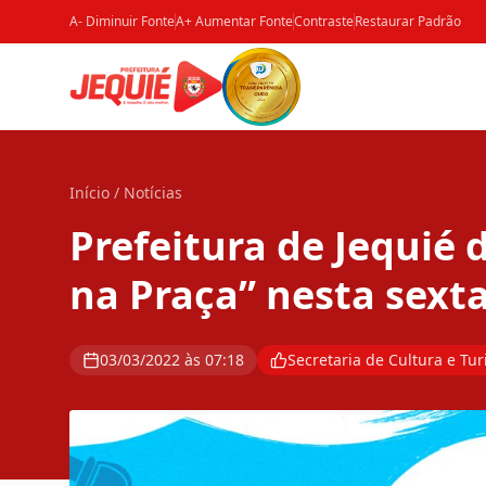
A- Diminuir Fonte
A+ Aumentar Fonte
Contraste
Restaurar Padrão
Início
/
Notícias
Prefeitura de Jequié d
na Praça” nesta sexta
03/03/2022 às 07:18
Secretaria de Cultura e Tu