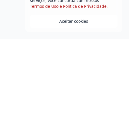
serviços, você concorda com nossos
Termos de Uso e Politica de Privacidade.
Aceitar cookies
e Cidadão
Transparência e
Legislação
erviços
icas
Portal da Transparência
 Frequentes
Diário Oficial
Leis Municipais