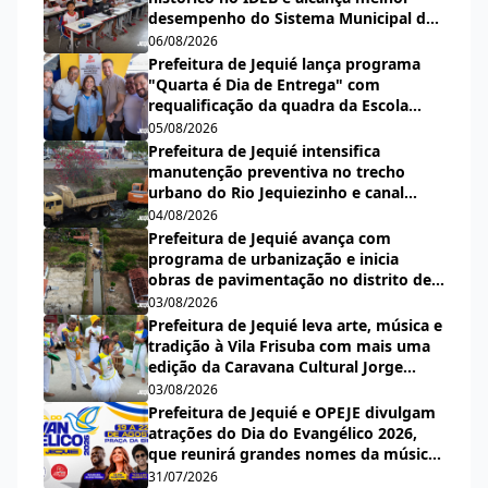
desempenho do Sistema Municipal de
Ensino desde a criação do índice
06/08/2026
Prefeitura de Jequié lança programa
"Quarta é Dia de Entrega" com
requalificação da quadra da Escola
Municipal Carlos Aguiar
05/08/2026
Prefeitura de Jequié intensifica
manutenção preventiva no trecho
urbano do Rio Jequiezinho e canal
pluvial do bairro Espírito Santo
04/08/2026
Prefeitura de Jequié avança com
programa de urbanização e inicia
obras de pavimentação no distrito de
Nova Esperança
03/08/2026
Prefeitura de Jequié leva arte, música e
tradição à Vila Frisuba com mais uma
edição da Caravana Cultural Jorge
Salomão
03/08/2026
Prefeitura de Jequié e OPEJE divulgam
atrações do Dia do Evangélico 2026,
que reunirá grandes nomes da música
gospel na Praça da Bíblia
31/07/2026