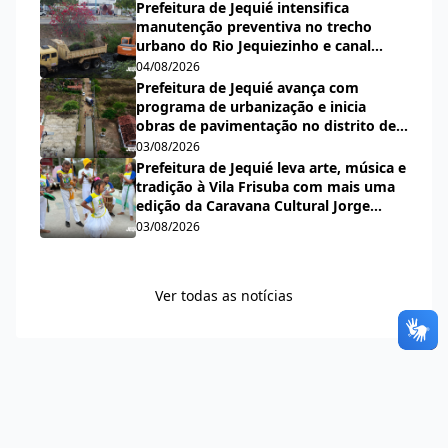
Prefeitura de Jequié intensifica
manutenção preventiva no trecho
urbano do Rio Jequiezinho e canal
pluvial do bairro Espírito Santo
04/08/2026
Prefeitura de Jequié avança com
programa de urbanização e inicia
obras de pavimentação no distrito de
Nova Esperança
03/08/2026
Prefeitura de Jequié leva arte, música e
tradição à Vila Frisuba com mais uma
edição da Caravana Cultural Jorge
Salomão
03/08/2026
Ver todas as notícias