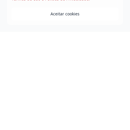
Aceitar cookies
Praça Duque de Caxias - Jequiezinho - Jequié-BA
0800 808 0118
governo@jequie.ba.gov.br
De Segunda à Sexta, das 08h às 14h.