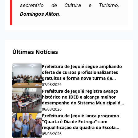
secretário de Cultura e Turismo,
Domingos Ailton
.
Últimas Notícias
Prefeitura de Jequié segue ampliando
oferta de cursos profissionalizantes
gratuitos e forma nova turma de
cabeleireiras, manicures e pedicures
07/08/2026
Prefeitura de Jequié registra avanço
histórico no IDEB e alcança melhor
desempenho do Sistema Municipal de
Ensino desde a criação do índice
06/08/2026
Prefeitura de Jequié lança programa
"Quarta é Dia de Entrega" com
requalificação da quadra da Escola
Municipal Carlos Aguiar
05/08/2026