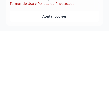
Termos de Uso e Politica de Privacidade.
Aceitar cookies
Praça Duque de Caxias - Jequiezinho - Jequié-BA
0800 808 0118
governo@jequie.ba.gov.br
De Segunda à Sexta, das 08h às 14h.