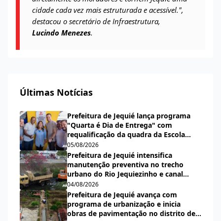
cidade cada vez mais estruturada e acessível.",
destacou o secretário de Infraestrutura,
Lucindo Menezes
.
Últimas Notícias
Prefeitura de Jequié lança programa
"Quarta é Dia de Entrega" com
requalificação da quadra da Escola
Municipal Carlos Aguiar
05/08/2026
Prefeitura de Jequié intensifica
manutenção preventiva no trecho
urbano do Rio Jequiezinho e canal
pluvial do bairro Espírito Santo
04/08/2026
Prefeitura de Jequié avança com
programa de urbanização e inicia
obras de pavimentação no distrito de