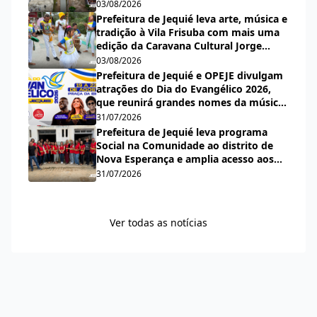
Nova Esperança
03/08/2026
Prefeitura de Jequié leva arte, música e
tradição à Vila Frisuba com mais uma
edição da Caravana Cultural Jorge
Salomão
03/08/2026
Prefeitura de Jequié e OPEJE divulgam
atrações do Dia do Evangélico 2026,
que reunirá grandes nomes da música
gospel na Praça da Bíblia
31/07/2026
Prefeitura de Jequié leva programa
Social na Comunidade ao distrito de
Nova Esperança e amplia acesso aos
serviços públicos
31/07/2026
Ver todas as notícias