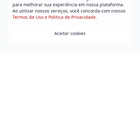
para melhorar sua experiência em nossa plataforma.
Ao utilizar nossos serviços, você concorda com nossos
Termos de Uso e Politica de Privacidade.
Aceitar cookies
Praça Duque de Caxias - Jequiezinho - Jequié-BA
0800 808 0118
governo@jequie.ba.gov.br