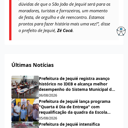
dúvidas de que o São João de Jequié será para os
moradores, turistas e forrozeiros, um momento
de festa, de orgulho e de reencontro. Estamos
prontos para fazer história mais uma vez!”, disse
o prefeito de Jequié,
Zé Cocá
.
Últimas Notícias
Prefeitura de Jequié registra avanço
histórico no IDEB e alcança melhor
desempenho do Sistema Municipal de
Ensino desde a criação do índice
06/08/2026
Prefeitura de Jequié lança programa
"Quarta é Dia de Entrega" com
requalificação da quadra da Escola
Municipal Carlos Aguiar
05/08/2026
Prefeitura de Jequié intensifica