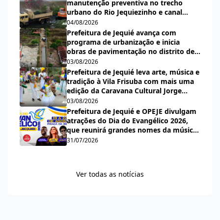
manutenção preventiva no trecho
urbano do Rio Jequiezinho e canal
pluvial do bairro Espírito Santo
04/08/2026
Prefeitura de Jequié avança com
programa de urbanização e inicia
obras de pavimentação no distrito de
Nova Esperança
03/08/2026
Prefeitura de Jequié leva arte, música e
tradição à Vila Frisuba com mais uma
edição da Caravana Cultural Jorge
Salomão
03/08/2026
Prefeitura de Jequié e OPEJE divulgam
atrações do Dia do Evangélico 2026,
que reunirá grandes nomes da música
gospel na Praça da Bíblia
31/07/2026
Ver todas as notícias