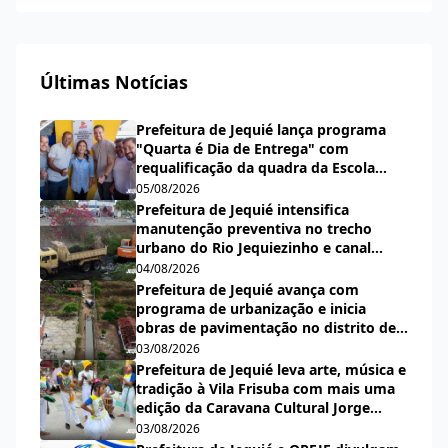
Últimas Notícias
Prefeitura de Jequié lança programa
"Quarta é Dia de Entrega" com
requalificação da quadra da Escola
Municipal Carlos Aguiar
05/08/2026
Prefeitura de Jequié intensifica
manutenção preventiva no trecho
urbano do Rio Jequiezinho e canal
pluvial do bairro Espírito Santo
04/08/2026
Prefeitura de Jequié avança com
programa de urbanização e inicia
obras de pavimentação no distrito de
Nova Esperança
03/08/2026
Prefeitura de Jequié leva arte, música e
tradição à Vila Frisuba com mais uma
edição da Caravana Cultural Jorge
Salomão
03/08/2026