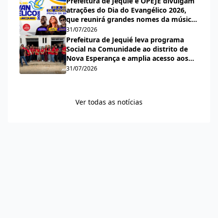
Prefeitura de Jequié e OPEJE divulgam
atrações do Dia do Evangélico 2026,
que reunirá grandes nomes da música
gospel na Praça da Bíblia
31/07/2026
Prefeitura de Jequié leva programa
Social na Comunidade ao distrito de
Nova Esperança e amplia acesso aos
serviços públicos
31/07/2026
Ver todas as notícias