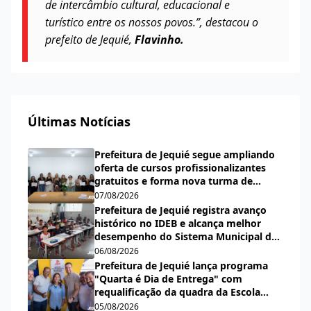
de intercâmbio cultural, educacional e
turístico entre os nossos povos.”, destacou o
prefeito de Jequié,
Flavinho.
Últimas Notícias
Prefeitura de Jequié segue ampliando
oferta de cursos profissionalizantes
gratuitos e forma nova turma de
cabeleireiras, manicures e pedicures
07/08/2026
Prefeitura de Jequié registra avanço
histórico no IDEB e alcança melhor
desempenho do Sistema Municipal de
Ensino desde a criação do índice
06/08/2026
Prefeitura de Jequié lança programa
"Quarta é Dia de Entrega" com
requalificação da quadra da Escola
Municipal Carlos Aguiar
05/08/2026