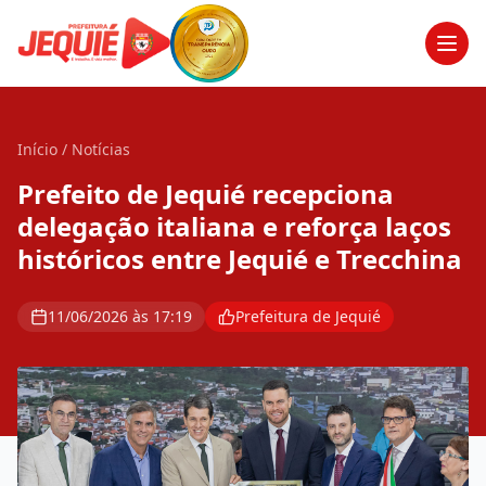
Men
Início
/
Notícias
Prefeito de Jequié recepciona
delegação italiana e reforça laços
históricos entre Jequié e Trecchina
11/06/2026 às 17:19
Prefeitura de Jequié