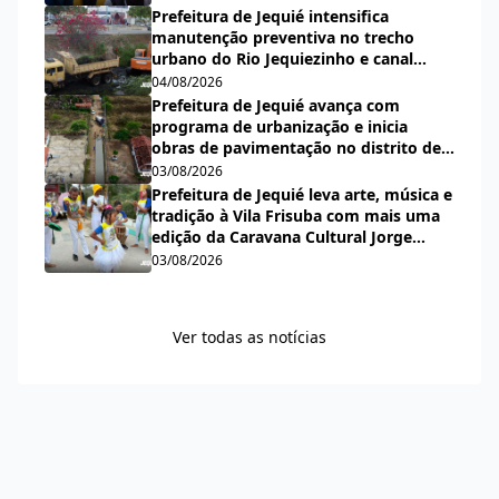
Prefeitura de Jequié intensifica
manutenção preventiva no trecho
urbano do Rio Jequiezinho e canal
pluvial do bairro Espírito Santo
04/08/2026
Prefeitura de Jequié avança com
programa de urbanização e inicia
obras de pavimentação no distrito de
Nova Esperança
03/08/2026
Prefeitura de Jequié leva arte, música e
tradição à Vila Frisuba com mais uma
edição da Caravana Cultural Jorge
Salomão
03/08/2026
Ver todas as notícias