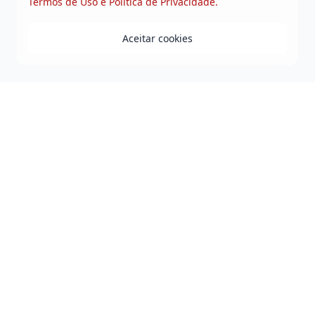
Termos de Uso e Politica de Privacidade.
Aceitar cookies
Praça Duque de Caxias - Jequiezinho - Jequié-BA
0800 808 0118
governo@jequie.ba.gov.br
De Segunda à Sexta, das 08h às 14h.