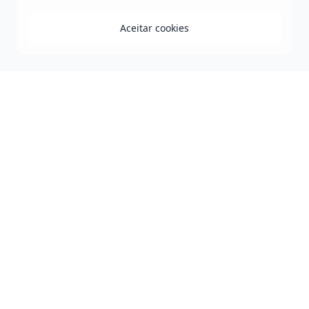
Aceitar cookies
Praça Duque de Caxias - Jequiezinho - Jequié-BA
0800 808 0118
governo@jequie.ba.gov.br
De Segunda à Sexta, das 08h às 14h.