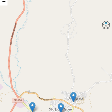
−
PRAÇA - Requalificação da Praça do Alto do
Alto do Amor
R. Otávio Bpo. Santos, Alto do Amor, Joaquim Romão
100%
Secretaria de Infraestrutura
PRAÇA - Revitalização da Praça do
Agarrajão
Rua Doutor Jusélio de Andrade Moura
0%
Secretaria de Infraestrutura
CEAVIG - Requalificação do Piso e
Assentamento de Bancadas
Centro de Abastecimento Vicente Grilo
100%
Secretaria de Infraestrutura
SAMU - Requalificação e Ampliação do
SAMU 192
Av. Castelo Branco, SN - Pompílio Sampaio