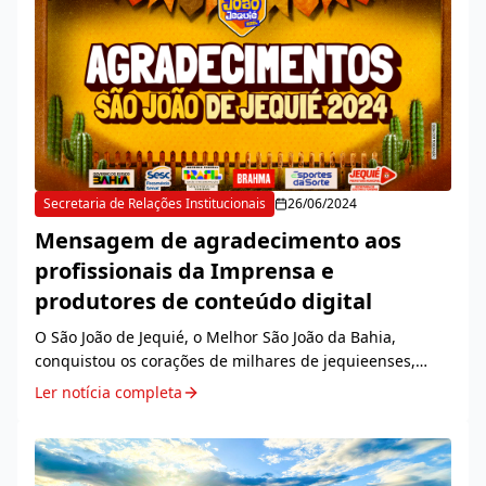
Secretaria de Relações Institucionais
26/06/2024
Mensagem de agradecimento aos
profissionais da Imprensa e
produtores de conteúdo digital
O São João de Jequié, o Melhor São João da Bahia,
conquistou os corações de milhares de jequieenses,
turistas e visitantes, alcançando fronteiras para além do
Ler notícia completa
estado. Tudo isso graças a amplificação d...