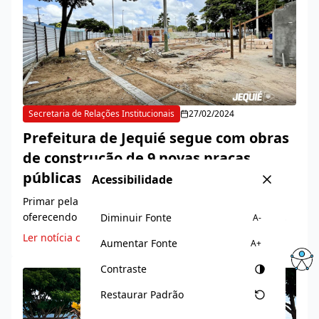
Secretaria de Relações Institucionais
27/02/2024
Prefeitura de Jequié segue com obras
de construção de 9 novas praças
públicas
Acessibilidade
Primar pela qualidade de vida dos jequieenses,
oferecendo melhorias na infraestrutura do município
Diminuir Fonte
A-
tem sido um dos propósitos da Prefeitura de Jequié,
Ler notícia completa
Aumentar Fonte
A+
através da Secretaria...
Contraste
Restaurar Padrão