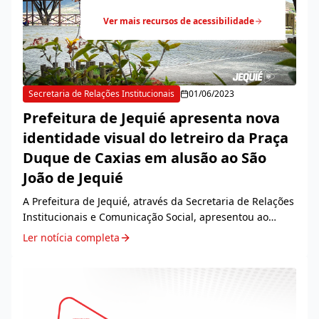
Ver mais recursos de acessibilidade
Secretaria de Relações Institucionais
01/06/2023
Prefeitura de Jequié apresenta nova
identidade visual do letreiro da Praça
Duque de Caxias em alusão ao São
João de Jequié
A Prefeitura de Jequié, através da Secretaria de Relações
Institucionais e Comunicação Social, apresentou ao
público, nesta quarta-feira, 31, a nova id...
Ler notícia completa