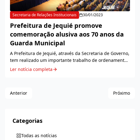
Secretaria de Relações Institucionais
30/01/2023
Prefeitura de Jequié promove
comemoração alusiva aos 70 anos da
Guarda Municipal
A Prefeitura de Jequié, através da Secretaria de Governo,
tem realizado um importante trabalho de ordenamento
público e de proteção do patrimônio do munic&iacu...
Ler notícia completa
Anterior
Próximo
Categorias
Todas as notícias