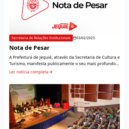
Secretaria de Relações Institucionais
03/02/2023
Nota de Pesar
A Prefeitura de Jequié, através da Secretaria de Cultura e
Turismo, manifesta publicamente o seu mais profundo
pesar pelo falecimento de Francisney Vieira. Membro do
Ler notícia completa
Rotary Club Jequi...