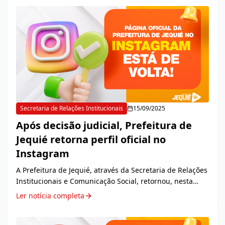
Secretaria de Relações Institucionais
15/09/2025
Após decisão judicial, Prefeitura de
Jequié retorna perfil oficial no
Instagram
A Prefeitura de Jequié, através da Secretaria de Relações
Institucionais e Comunicação Social, retornou, nesta
segunda-feira, 15, com o perfil oficial da instituição na
Ler notícia completa
rede social Instagram, que este...