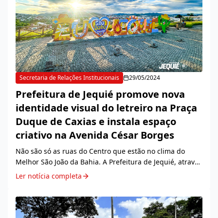
Secretaria de Relações Institucionais
29/05/2024
Prefeitura de Jequié promove nova
identidade visual do letreiro na Praça
Duque de Caxias e instala espaço
criativo na Avenida César Borges
Não são só as ruas do Centro que estão no clima do
Melhor São João da Bahia. A Prefeitura de Jequié, através
da Secretaria de Relaç&otild...
Ler notícia completa