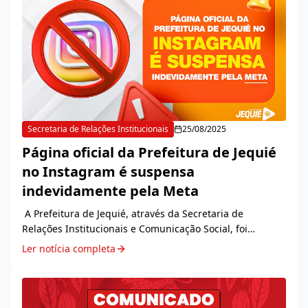
Secretaria de Relações Institucionais
25/08/2025
Página oficial da Prefeitura de Jequié
no Instagram é suspensa
indevidamente pela Meta
A Prefeitura de Jequié, através da Secretaria de
Relações Institucionais e Comunicação Social, foi
surpreendida, na quarta-feira, 20, com a suspensão
Ler notícia completa
indevida do perfil oficial da administração...