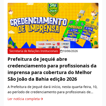
Secretaria de Relações Institucionais
10/06/2026
Prefeitura de Jequié abre
credenciamento para profissionais da
imprensa para cobertura do Melhor
São João da Bahia edição 2026
A Prefeitura de Jequié dará início, nesta quarta-feira, 10,
ao período de credenciamento para profissionais de
comunicação interessados em realizar a cobertura
Ler notícia completa
jornalística do São João 2026. A medida...