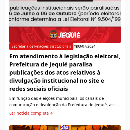
Secretaria de Relações Institucionais
03/07/2024
Em atendimento à legislação eleitoral,
Prefeitura de Jequié paralisa
publicações dos atos relativos à
divulgação institucional no site e
redes sociais oficiais
Em função das eleições municipais, os canais de
comunicação e divulgação da Prefeitura de Jequié, assim
como perfis de órgãos públicos municipais, como o da
Ler notícia completa
Superintendência Municipal de Trânsito (SUM...