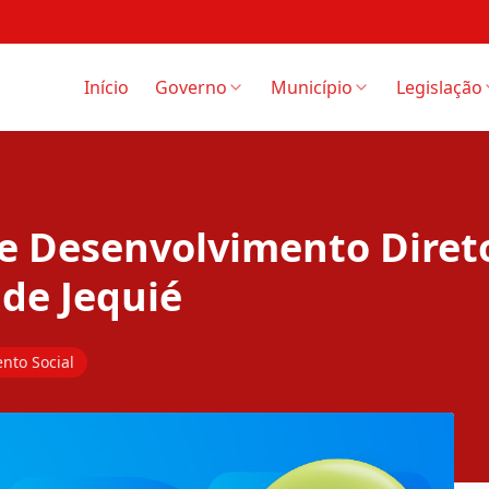
Início
Governo
Município
Legislação
de Desenvolvimento Diret
de Jequié
nto Social