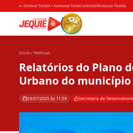
A- Diminuir Fonte
A+ Aumentar Fonte
Contraste
Restaurar Padrão
Início
/
Notícias
Relatórios do Plano 
Urbano do município 
24/07/2025 às 11:59
Secretaria de Desenvolvime