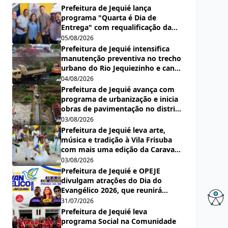
Prefeitura de Jequié lança
programa "Quarta é Dia de
Entrega" com requalificação da
quadra da Escola Municipal Carlos
05/08/2026
Aguiar
Prefeitura de Jequié intensifica
manutenção preventiva no trecho
urbano do Rio Jequiezinho e canal
pluvial do bairro Espírito Santo
04/08/2026
Prefeitura de Jequié avança com
programa de urbanização e inicia
obras de pavimentação no distrito
de Nova Esperança
03/08/2026
Prefeitura de Jequié leva arte,
música e tradição à Vila Frisuba
com mais uma edição da Caravana
Cultural Jorge Salomão
03/08/2026
Prefeitura de Jequié e OPEJE
divulgam atrações do Dia do
Evangélico 2026, que reunirá
grandes nomes da música gospel
31/07/2026
na Praça da Bíblia
Prefeitura de Jequié leva
programa Social na Comunidade